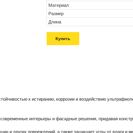
Материал
Размер
Длина
Купить
тойчивостью к истиранию, коррозии и воздействию ультрафиоле
 современные интерьеры и фасадные решения, придавая констр
ин и других повреждений, а также защищает углы от влаги и м