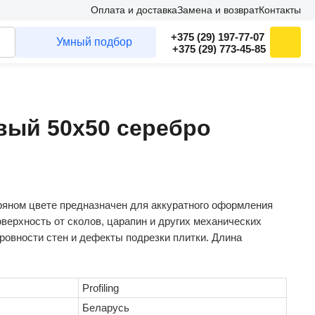
Оплата и доставка
Замена и возврат
Контакты
+375 (29) 197-77-07
Умный подбор
+375 (29) 773-45-85
вый 50х50 серебро
ряном цвете предназначен для аккуратного оформления
ерхность от сколов, царапин и других механических
еровности стен и дефекты подрезки плитки. Длина
Profiling
Беларусь