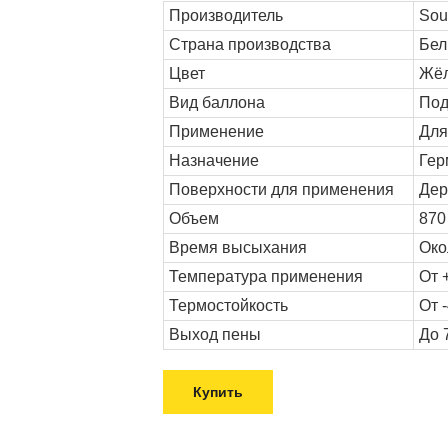
Производитель
Sou
Страна производства
Бел
Цвет
Жё
Вид баллона
Под
Применение
Для
Назначение
Гер
Поверхности для применения
Дер
Объем
870
Время высыхания
Око
Температура применения
От 
Термостойкость
От 
Выход пены
До 
Купить